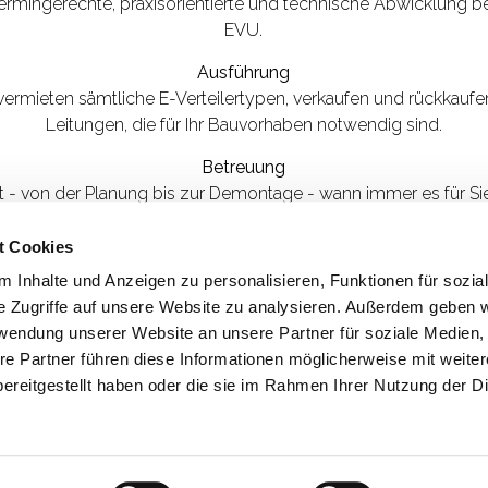
termingerechte, praxisorientierte und technische Abwicklung 
EVU.
Ausführung
 vermieten sämtliche E-Verteilertypen, verkaufen und rückkaufe
Leitungen, die für Ihr Bauvorhaben notwendig sind.
Betreuung
rt - von der Planung bis zur Demontage - wann immer es für Sie
Störungsbehebung
t Cookies
 Baustromanlage sowie an Geräten und Anlagen werden nach 
 Inhalte und Anzeigen zu personalisieren, Funktionen für sozia
kurzer Reaktionszeit erledigt.
e Zugriffe auf unsere Website zu analysieren. Außerdem geben w
Überprüfung und Atteste
rwendung unserer Website an unsere Partner für soziale Medien
rgeschriebene Überprüfungen und Atteste von Anlagen und 
re Partner führen diese Informationen möglicherweise mit weite
ht vorgenommen, protokolliert und in schriftlicher Form an Sie
ereitgestellt haben oder die sie im Rahmen Ihrer Nutzung der D
me
•
Leistungen
•
Referenzen
•
Kontakt
•
Impressum
•
Datensc