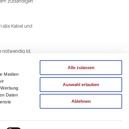
beim zuständigen
n alle Kabel und
 notwendig ist.
Alle zulassen
schnellst möglich
le Medien
ir
Auswahl erlauben
, Werbung
Geräten werden
ren Daten
 übergeben.
Ablehnen
ienste
hutz